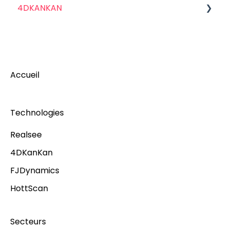
4DKANKAN
Introduction à 4DKanKan
Les caméras 4DkanKan
Accueil
Technologies
Realsee
4DKanKan
FJDynamics
HottScan
Secteurs