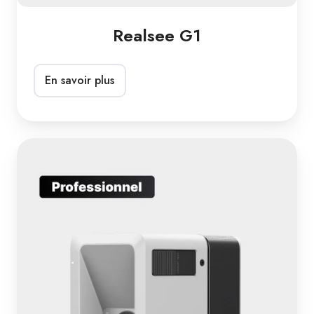
Realsee G1
En savoir plus
Realsee
Galois
M2