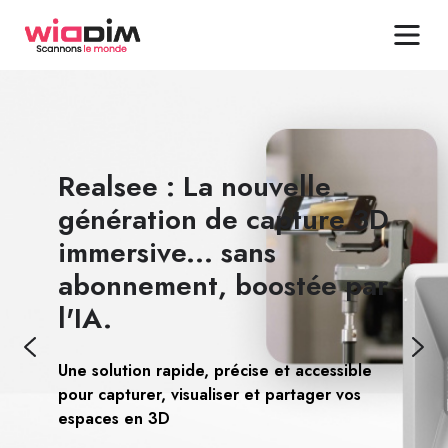
Realsee : La nouvelle
génération de capture 3D
immersive... sans
Professionnels, Revendeurs, Dropshippers et
abonnement, boostée par
Grands Comptes...
l'IA.
Achetez tous les produits Realsee aux
Scannez, modélisez et diffusez vos espaces
meilleures conditions financières
en quelques minutes, avec une précision
et profitez de nos services exclusifs !
professionne
Une solution rapide, précise et accessible
pour capturer, visualiser et partager vos
espaces en 3D